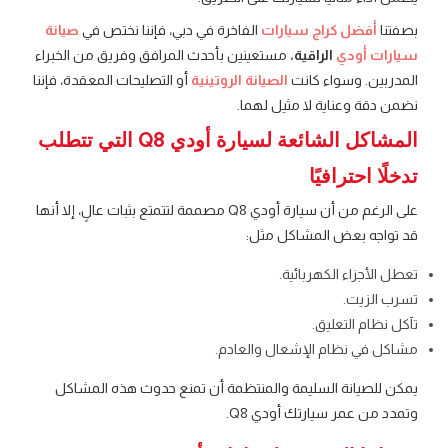
بصفتنا
أفضل كراج سيارات
الفاخرة في دبي، فإننا نختص في
صيانة
سيارات أودي
الراقية،
مستعينين بأحدث المرافق وفريق من الخبراء
المدربين. وسواء كانت
الصيانة الروتينية
أو التصليحات المعقدة، فإننا
نضمن دقة وعناية لا مثيل لهما.
المشاكل الشائعة لسيارة أودي Q8 التي تتطلب
تدخلًا احترافيًا
على الرغم من أن سيارة أودي Q8 مصممة لتتمتع بثبات عالٍ، إلا أنها
قد تواجه بعض المشاكل مثل:
تعطل الأجزاء الكهربائية.
تسرب الزيت.
تآكل نظام التعليق.
مشاكل في نظام الإشعال والعادم.
يمكن للصيانة السليمة والمنتظمة أن تمنع حدوث هذه المشاكل
وتمدد من عمر سيارتك أودي Q8.