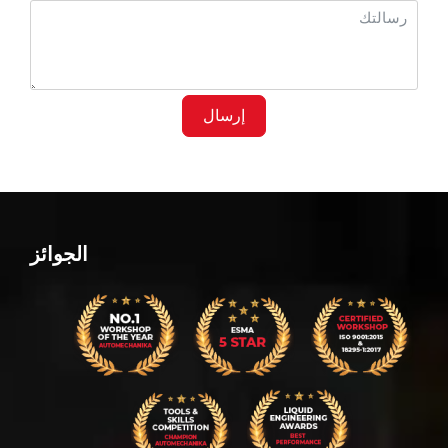
إرسال
الجوائز