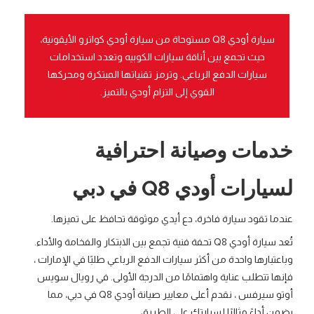
سيارة أودي Q8 مستوحاة من سيارة أودي كواترو الأيقونية،
حيث تجمع بين أناقة سيارات الكوبيه وتعدد استخدامات
سيارات الدفع الرباعي. وترمز تقنياتها المبتكرة ومحركها
القوي إلى التزام أودي بالتميز.
خدمات وصيانة احترافية
لسيارات أودي Q8 في دبي
عندما تقود سيارة فاخرة، دع أيدي موثوقة تحافظ على تميزها.
تُعد سيارة أودي Q8 تحفة فنية تجمع بين الابتكار والفخامة والأداء.
وباعتبارها واحدة من أكثر سيارات الدفع الرباعي طلبًا في الإمارات ،
فإنها تتطلب عناية واهتمامًا من الدرجة الأولى. في رويال سويس
أوتو سيرفس ، نقدم أعلى معايير صيانة أودي Q8 في دبي، مما
يضمن أداءً مثاليًا لسيارتك على الطريق.