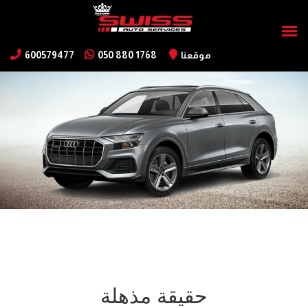
موقعنا
050 880 1768
600579477
حقيقة مذهلة