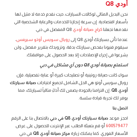
أودي Q8
نحن البديل المثالي لوكالات السيارات، حيث نقدم خدمة لا مثيل لها
بأسعار اقتصادية. إن سرعة إنجازنا للخدمات والرعاية الشخصية التي
نقدمها تجعلنا
كراج صيانة أودي
Q8 المفضل في دبي.
عندما تأتي بسيارتك أودي Q8 إلى
رويال سويس أوتو سيرفس
،
سيقوم فنيونا بفحص سيارتك بدقة، وتزويدك بتقرير مفصل، ولن
يشرعوا في إجراء الإصلاحات إلا بعد الحصول على موافقتك.
استمتع بصيانة أودي Q8 دون أي مشاكل في دبي
سواء كانت صيانة روتينية أو تصليحات كبيرة أو عناية تفصيلية، فإن
رويال سويس أوتو هي الحل الشامل لجميع احتياجات
صيانة سيارتك
أودي Q8
. إن التزامنا بالجودة يضمن لك أداءً مثالياً لسيارتك، مما
يوفر لك تجربة قيادة سلسة.
اتصل بنا
احجز موعد
صيانة سيارتك أودي Q8 في دبي
بالاتصال بنا على الرقم
600579477
أو قم بتعبئة الطلب عبر الإنترنت للحصول على عرض
الأسعار الفوري. كما يمكنك زيارة
مركز صيانة أودي Q8
في دبي