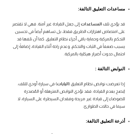
مساعدات التعليق التالفة:
قد يؤدي تلف
المساعدات
إلى جعل القيادة غير آمنة. فهي لا تقتصر
على امتصاص اهتزازات الطريق فقط، بل تساهم أيضاً في تحسين
التحكم بالمركبة وحماية باقي أجزاء نظام التعليق. كما أن تلفها قد
يسبب ضعفاً في الثبات والتحكم، وعدم راحة أثناء القيادة، إضافةً إلى
احتمال حدوث أضرار هيكلية بالمركبة.
النوابض التالفة :
إذا تعرضت نوابض نظام التعليق (
اليايات
) في سيارة أودي للتلف،
يُنصح بعدم القيادة. فقد تؤدي النوابض المترهلة أو المُصدرة
للضوضاء إلى قيادة غير مريحة وفقدان السيطرة على السيارة، لا
سيما في حالات الطوارئ.
أذرعة التعليق التالفة: