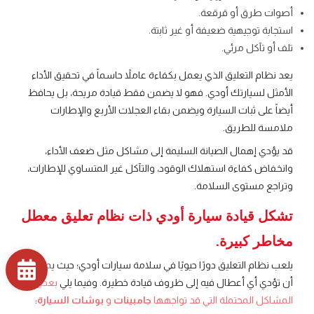
أصوات طرق أو قرقعة.
استجابة توجيهية ضعيفة أو غير ثابتة.
تلف أو تآكل مرئي.
يعد نظام التعليق الذي يعمل بكفاءة عاملاً حاسماً في تحقيق الأداء
الأمثل لسيارتك أودي. فهو لا يضمن فقط قيادة مريحة، بل يحافظ
أيضاً على ثبات السيارة ويضمن بقاء العجلات الأربع والإطارات
ملامسة للطريق.
قد يؤدي إهمال الصيانة السليمة إلى مشاكل مثل ضعف الأداء،
وانخفاض كفاءة استهلاك الوقود، والتآكل غير المتساوي للإطارات،
وتراجع مستوى السلامة.
تشكل قيادة سيارة أودي ذات نظام تعليق معطل
مخاطر كبيرة.
يلعب نظام التعليق دورًا حيويًا في سلامة سيارات أودي؛ حيث يمكن
أن تؤدي أي أعطال فيه إلى ظروف قيادة خطيرة. وفيما يلي
بعض
المشاكل المحتملة التي قد تواجهها
جامبينات
و
بوشات السيارة
: