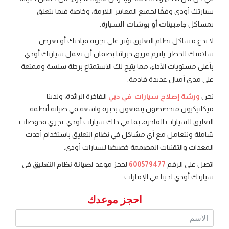
سيارتك أودي وفقًا لجميع المعايير اللازمة، وخاصة فيما يتعلق
بمشاكل
جامبينات أو بوشات السيارة
.
لا تدع مشاكل نظام التعليق تؤثر على تجربة قيادتك أو تعرض
سلامتك للخطر. يلتزم فريق خبرائنا بضمان أن تعمل سيارتك أودي
بأعلى مستويات الأداء، مما يتيح لك الاستمتاع برحلة سلسة وممتعة
على مدى أميال عديدة قادمة.
نحن
ورشة إصلاح سيارات في دبي
الفاخرة الرائدة، ولدينا
ميكانيكيون متخصصون يتمتعون بخبرة واسعة في صيانة أنظمة
التعليق للسيارات الفاخرة، بما في ذلك سيارات أودي. نجري فحوصات
شاملة ونتعامل مع أي مشاكل في نظام التعليق باستخدام أحدث
المعدات والتقنيات المصممة خصيصًا لسيارات أودي.
اتصل على الرقم
600579477
لحجز موعد
لصيانة نظام التعليق
في
سيارتك أودي لدينا في الإمارات .
احجز موعدك