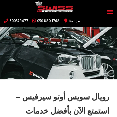
موقعنا
050 880 1768
600579477
رويال سويس أوتو سيرفيس –
استمتع الآن بأفضل خدمات