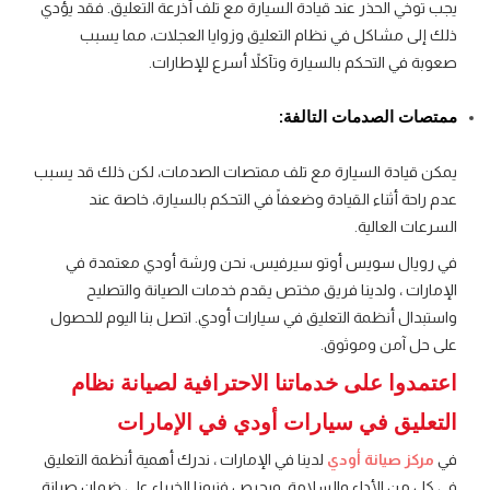
يجب توخي الحذر عند قيادة السيارة مع تلف أذرعة التعليق. فقد يؤدي
ذلك إلى مشاكل في نظام التعليق وزوايا العجلات، مما يسبب
صعوبة في التحكم بالسيارة وتآكلاً أسرع للإطارات.
ممتصات الصدمات التالفة:
يمكن قيادة السيارة مع تلف ممتصات الصدمات، لكن ذلك قد يسبب
عدم راحة أثناء القيادة وضعفاً في التحكم بالسيارة، خاصة عند
السرعات العالية.
في رويال سويس أوتو سيرفيس، نحن ورشة أودي معتمدة في
الإمارات ، ولدينا فريق مختص يقدم خدمات الصيانة والتصليح
واستبدال أنظمة التعليق في سيارات أودي. اتصل بنا اليوم للحصول
على حل آمن وموثوق.
اعتمدوا على خدماتنا الاحترافية لصيانة نظام
التعليق في سيارات أودي في الإمارات
في
مركز صيانة أودي
لدينا في الإمارات ، ندرك أهمية أنظمة التعليق
في كل من الأداء والسلامة. ويحرص فنيونا الخبراء على ضمان صيانة