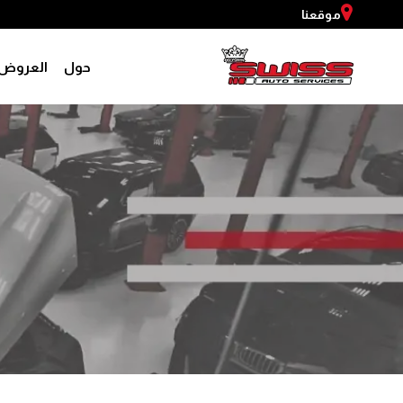
موقعنا
حول
العروض