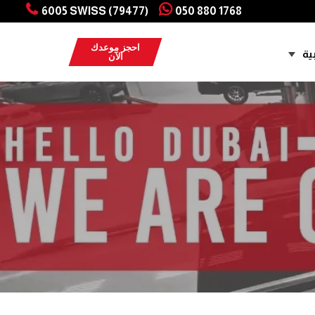
6005 SWISS (79477)
050 880 1768
احجز موعدك
ية
الآن