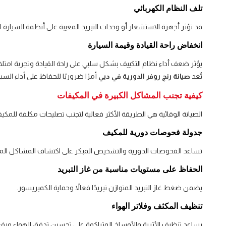
تلف النظام الكهربائي
قد تؤثر أجهزة الاستشعار أو وحدات التبريد المعيبة على أنظمة السيارة ا
انخفاض راحة القيادة وقيمة السيارة
يؤثر ضعف أداء نظام التكييف بشكل سلبي على راحة القيادة وتجربة امتلاك 
تُعد
صيانة رنج روفر الدورية في دبي
أمرًا ضروريًا للحفاظ على أداء السي
كيفية تجنب المشاكل الكبيرة في المكيفات
الصيانة الوقائية هي الطريقة الأكثر فعالية لتجنب تصليحات مكلفة للمكي
جدولة فحوصات دورية للمكيف
تساعد الفحوصات الدورية والتشخيص المبكر على اكتشاف المشاكل المخف
الحفاظ على مستويات مناسبة من غاز التبريد
يضمن ضغط غاز التبريد المتوازن تبريدًا فعالاً وحماية الكمبريسور.
تنظيف المكثف وفلاتر الهواء
يساعد تنظيف الأتربة والأوساخ المتراكمة على تحسين تدفق الهواء ورفع 