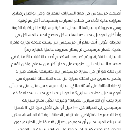
أصبحت مرسيدس في قمة السيارات العصرية، وهي تواصل إطلاق
سيارات عالية الأداء في قطاع السيارات بتصميمات أكثر موثوقية.
وهي معروفة بسياراتها السيدان الفاخرة وسياراتها الرياضية القوية.
وأياً كان الموديل، يجب صيانتها بشكل صحيح لتجنب المشاكل في
المرحلة الأولى. أنت تعلم أن مرسيدس بنز ليست علامة تجارية فاخرة
عادية. شعار مرسيدس ترايستار معروف عالميًا باعتباره رمزًا
للسيارات الفاخرة، ويتم تصنيعه باستخدام أحدث التقنيات الألمانية في
هندسة السيارات التي تطورت على مدار أكثر من ١٠٠ عام. ولكن الأهم
من ذلك هو أن كل سيارة مرسيدس يتم تصنيعها بشغف كبير لا
يشعر به سوى من امتلك سيارة بنز. هذه الملاحظة القصيرة هي
الإجابة المثالية على أسئلة مالكي سيارات مرسيدس مثل: متى يجب أن
أقوم بتبديل عجلات سيارتي؟ ما هو الزيت الذي يجب استخدامه؟ كم
مرة يجب أن آخذ سيارتي للصيانة؟ وغيرها الكثير. تحتاج سيارتك
مرسيدس إلى الصيانة كل ١٠٠٠٠ ميل أو على الأقل مرة كل ١٢ شهرًا
لإطالة عمرها الافتراضي. عند توفير الصيانة الوقائية المناسبة، يمكن
لسيارتك المرسيدس أن تدوم من ١٣ إلى ١٧ عامًا على الطريق دون
الحاجة لإصلاحات كبيرة. لذا، حافظ على صيانة سيارتك في الوقت