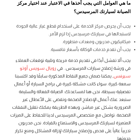
ما هي العوامل التي يجب أخذها في الاعتبار عند اختيار مركز
الصيانة لسيارتك المرسيدس؟
يجب أن يحرص مركز الخدمة على استخدام قطع غيار عالية الجودة
لاستبدالها في سيارتك مرسيدس إذا لزم الأمر.
ميكانيكيون مدربون ومعدات متطورة.
يجب أن تقدم خدمات الوكالة بأسعار تنافسية.
يجب ألا تفشل أبدًا في تقديم خدمة مريحة وتلبية توقعات العملاء
في ورشة إصلاح سيارات المرسيدس . في
رويال سويس أوتو
سيرفس
, يمكننا ضمان جميع النقاط المذكورة سابقًا وقد اكتسبنا
سمعة كبيرة. سواء كانت مشكلة كبيرة في برامج السيارة أو أعمال
تفصيلية بسيطة، نحن هنا لمساعدتك. الصيانة الفعالة والسليمة
ستبعد عنك أعمال الإصلاح الضخمة وتقضي على الأعطال غير
الضرورية بشكل غير مباشر، وبهذه الطريقة يمكنك تقليل النفقات
الضخمة. تواصل مع متخصصي المرسيدس لدينا للحفاظ على الميزات
المتميزة لسيارتك المرسيدس والاستمتاع بالقيادة. نحن مدربون
تدريباً عالياً على فحص وإصلاح سياراتك لإزالة المشاكل ومنع تكرار
حدوثها.