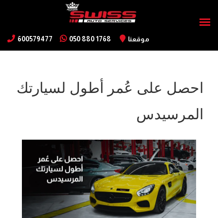
موقعنا
050 880 1768
600579477
احصل على عُمر أطول لسيارتك
المرسيدس