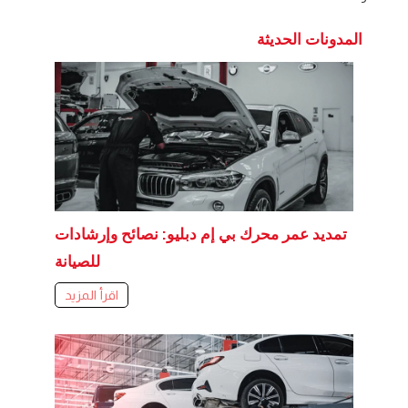
المدونات الحديثة
تمديد عمر محرك بي إم دبليو: نصائح وإرشادات
للصيانة
اقرأ المزيد