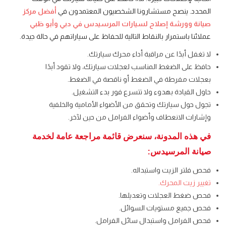
المحدد. ينصح مستشارونا الشخصيون المعتمدون في
أفضل مركز
صيانة وورشة إصلاح لسيارات المرسيدس في دبي وأبو ظبي
عملائنا باستمرار بالنقاط التالية للحفاظ على سياراتهم في حالة جيدة.
لا تغفل أبدًا عن مراقبة أداء محرك سيارتك.
حافظ على الضغط المناسب لعجلات سيارتك، ولا تقود أبدًا
بعجلات مفرطة في الضغط أو ناقصة في الضغط.
حاول القيادة بهدوء ولا تتسرع فور بدء التشغيل.
تجول حول سيارتك وتحقق من الأضواء الأمامية والخلفية
وإشارات الانعطاف وأضواء الفرامل من حين لآخر.
في هذه المدونة، سنعرض قائمة مراجعة عامة لخدمة
صيانة المرسيدس:
فحص فلتر الزيت واستبداله.
تغيير زيت المحرك.
فحص ضغط العجلات وتعديلها.
فحص جميع مستويات السوائل.
فحص الفرامل واستبدال سائل الفرامل.