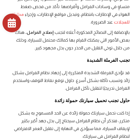
متساوٍ في وسادات الفرامل وأقراصها. تأكد من فحص ضغط
الهواء في الإطارات بانتظام، وتبديل مواقع الإطارات، وإجراء
محاذاة
للعجلات
عند الضرورة.
بالإضافة إلى النصائح المذكورة أعلاه لتجنب
إصلاح الفرامل
،
هناك
بعض الأمور التي يمكنك القيام بها كمالك محتمل للسيارة، وذلك
من خلال توخي القليل من الحذر دون بذل مجهود كبير.
تجنب الفرملة الشديدة
قد تؤدي الفرملة الشديدة المتكررة إلى إجهاد نظام الفرامل بشكل
زائد وتسبب تآكله بشكل أسرع. حاول توقع نقاط التوقف واستخدم
الفرامل تدريجيًا لتقليل تآكل الفرامل.
حاول تجنب تحميل سيارتك حمولة زائدة
إذا كنت تحمل سيارتك حمولة زائدة عن الحد المسموح به بشكل
متكرر، فتذكر أن نظام الفرامل سيحتاج إلى بذل جهد أكبر بكثير
لإيقاف السيارة، مما سيؤدي في النهاية إلى تقليل العمر الافتراضي
لنظام الفرامل في سيارتك.