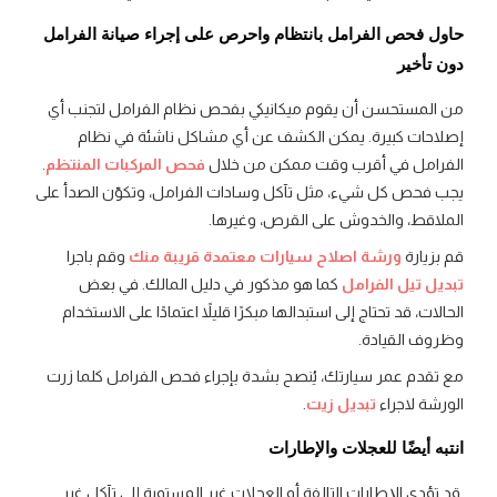
حاول فحص الفرامل بانتظام واحرص على إجراء صيانة الفرامل
دون تأخير
من المستحسن أن يقوم ميكانيكي بفحص نظام الفرامل لتجنب أي
إصلاحات كبيرة. يمكن الكشف عن أي مشاكل ناشئة في نظام
الفرامل في أقرب وقت ممكن من خلال
فحص المركبات المنتظم
.
يجب فحص كل شيء، مثل تآكل وسادات الفرامل، وتكوّن الصدأ على
الملاقط، والخدوش على القرص، وغيرها.
قم بزيارة
ورشة اصلاح سيارات معتمدة قريبة منك
وقم باجرا
تبديل تيل الفرامل
كما هو مذكور في دليل المالك. في بعض
الحالات، قد تحتاج إلى استبدالها مبكرًا قليلاً اعتمادًا على الاستخدام
وظروف القيادة.
مع تقدم عمر سيارتك، يُنصح بشدة بإجراء فحص الفرامل كلما زرت
الورشة لاجراء
تبديل زيت
.
انتبه أيضًا للعجلات والإطارات
قد تؤدي الإطارات التالفة أو العجلات غير المستوية إلى تآكل غير