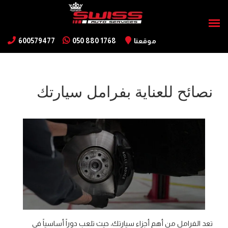
موقعنا
050 880 1768
600579477
نصائح للعناية بفرامل سيارتك
تعد الفرامل من أهم أجزاء سيارتك، حيث تلعب دوراً أساسياً في