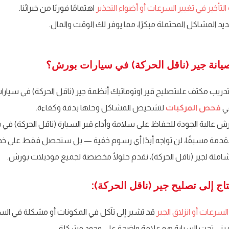
التأخير في تغيير السرعات أو أضواء التحذير
اهتمامًا فوريًا من خبرائنا.
يد المشاكل المحتملة مبكرًا، مما يوفر لك الوقت والمال.
يانة جير (ناقل الحركة) في سيارات بورش؟
بتدريب مكثف علىتصليح قير اوتوماتيك أنظمة جير (ناقل الحركة) في سي
ي
فحص المركبات
لتشخيص المشاكل وحلها بدقة وكفاءة.
الية الجودة للحفاظ على سلامة وأداء قير السيارة (ناقل الحركة) في 
مة مسبقًا، لن تواجه أبدًا أي رسوم خفية — بل ستحصل فقط على خدمة
شاملة لجير (ناقل الحركة)، نقدم حلولًا مخصصة لجميع موديلات بورش.
 إلى تصليح جير (ناقل الحركة):
سرعات أو انزلاق الجير
قد تشير إلى تآكل في المكونات أو مشكلة في الس
 بني تحت السيارة هو علامة واضحة على وجود مشكلة.