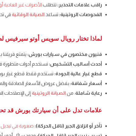
راقب علامات التحذير:
تتطلب
الأصوات غير العادية أو 
الفحوصات الروتينية:
تساعد
الصيانة الوقائية
في تحد
لماذا تختار رويال سويس أوتو سيرفيس لص
فنيون مختصون في سيارات بورش:
يتمتع فريقنا 
أحدث أساليب التشخيص:
نستخدم أدوات متطورة ف
قطع غيار عالية الجودة:
نستخدم فقط قطع غيار بورش ع
أسعار شفافة:
بفضل عروض الأسعار الصادقة والمقد
رعاية شاملة
: من
الصيانة الروتينية
إلى الإصلاحات ال
علامات تدل على أن سيارتك بورش قد تحتاج
تأخر أو انزلاق الجير (ناقل الحركة):
صعوبة في تبديل ال
تسرب زيت الجير (ناقل الحركة):
وجود سائل أحمر أو