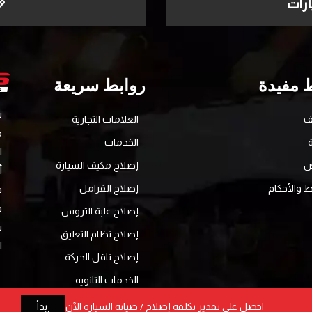
رات
 مفيدة
روابط سريعة
ف
العلامات التجارية
الخدمات
ا
ض
إصلاح مكيف السيارة
أ
 والأحكام
إصلاح الفرامل
ف
ف
إصلاح علبة التروس
ت
إصلاح نظام التعليق
ا
إصلاح ناقل الحركة
الخدمات الثانويه
الصيانة الرئيسية
احصل على تقدير تكلفة إصلاح / صيانة السيارة الآن
إبدأ