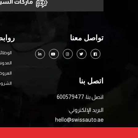
ماركات السيا
تواصل معنا
روابط
الوظائ
المدونة
العرو
اتصل بنا
الشروط
اتصل بنا: 600579477
البريد الإلكتروني:
hello@swissauto.ae