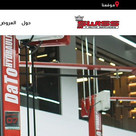
موقعنا
حول
العروض