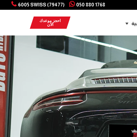
6005 SWISS (79477)
050 880 1768
احجز موعدك
ية
الآن