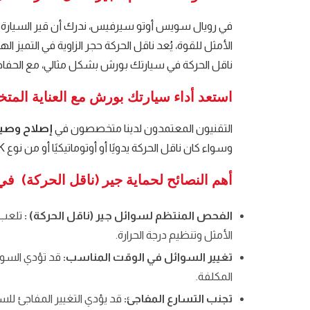
في رويال سويس أوتو سيرفيس، ندرك أن قير السيارة (نا
الأمثل للقوة، يُعد ناقل الحركة حجر الزاوية في التميز ا
ناقل الحركة في سيارتك بورش بشكل مثالي، مع الحفاظ ع
استعد أداء سيارتك بورش مع العناية المت
التقنيون المعتمدون لدينا متخصصون في
إصلاح وصيان
وسواء كان ناقل الحركة يدويًا أو أوتوماتيكيًا أو من نوع PDK، فإننا نقدم رعاية دقيقة مصممة خصيصًا لتتناسب مع المواصفات الفريدة لسيارتك
أهم النصائح لحماية جير (ناقل الحركة) ف
الفحص المنتظم لسوائل جير (ناقل الحركة) :
تلعب 
الأمثل وتنظيم درجة الحرارة.
تغيير السوائل في الوقت المناسب:
قد تؤدي السوائ
المكلفة.
تجنب التسارع المفاجئ:
قد يؤدي التغيير المفاجئ للسر