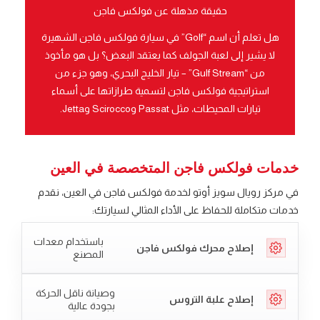
حقيقة مذهلة عن فولكس فاجن
هل تعلم أن اسم “Golf” في سيارة فولكس فاجن الشهيرة
لا يشير إلى لعبة الجولف كما يعتقد البعض؟ بل هو مأخوذ
من “Gulf Stream” – تيار الخليج البحري، وهو جزء من
استراتيجية فولكس فاجن لتسمية طرازاتها على أسماء
تيارات المحيطات، مثل Passat وScirocco وJetta.
خدمات فولكس فاجن المتخصصة في العين
في مركز رويال سويز أوتو لخدمة فولكس فاجن في العين، نقدم
خدمات متكاملة للحفاظ على الأداء المثالي لسيارتك:
باستخدام معدات
إصلاح محرك فولكس فاجن
المصنع
وصيانة ناقل الحركة
إصلاح علبة التروس
بجودة عالية