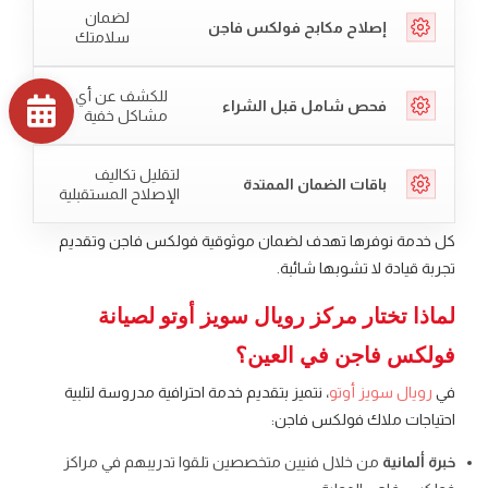
لضمان
إصلاح مكابح فولكس فاجن
سلامتك
للكشف عن أي
فحص شامل قبل الشراء
مشاكل خفية
لتقليل تكاليف
باقات الضمان الممتدة
الإصلاح المستقبلية
كل خدمة نوفرها تهدف لضمان موثوقية فولكس فاجن وتقديم
تجربة قيادة لا تشوبها شائبة.
لماذا تختار مركز رويال سويز أوتو لصيانة
فولكس فاجن في العين؟
في
رويال سويز أوتو
، نتميز بتقديم خدمة احترافية مدروسة لتلبية
احتياجات ملاك فولكس فاجن:
خبرة ألمانية
من خلال فنيين متخصصين تلقوا تدريبهم في مراكز