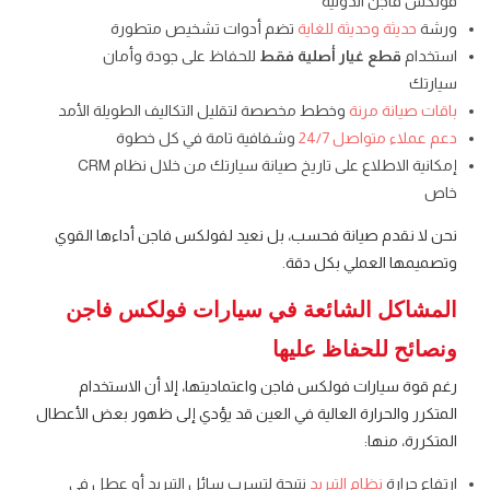
فولكس فاجن الدولية
ورشة
حديثة وحديثة للغاية
تضم أدوات تشخيص متطورة
استخدام
قطع غيار أصلية فقط
للحفاظ على جودة وأمان
سيارتك
باقات صيانة مرنة
وخطط مخصصة لتقليل التكاليف الطويلة الأمد
دعم عملاء متواصل 24/7
وشفافية تامة في كل خطوة
إمكانية الاطلاع على تاريخ صيانة سيارتك من خلال نظام CRM
خاص
نحن لا نقدم صيانة فحسب، بل نعيد لفولكس فاجن أداءها القوي
وتصميمها العملي بكل دقة.
المشاكل الشائعة في سيارات فولكس فاجن
ونصائح للحفاظ عليها
رغم قوة سيارات فولكس فاجن واعتماديتها، إلا أن الاستخدام
المتكرر والحرارة العالية في العين قد يؤدي إلى ظهور بعض الأعطال
المتكررة، منها:
ارتفاع حرارة
نظام التبريد
نتيجة لتسرب سائل التبريد أو عطل في