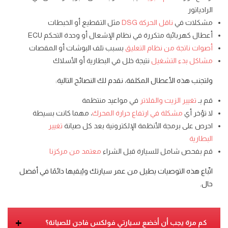
الرادياتور
مشكلات في
ناقل الحركة DSG
مثل التقطيع أو الخبطات
أعطال كهربائية متكررة في نظام الإشعال أو وحدة التحكم ECU
أصوات ناتجة من نظام التعليق
بسبب تلف البوشات أو المقصات
مشاكل بدء التشغيل
نتيجة خلل في البطارية أو الأسلاك
ولتجنب هذه الأعطال المكلفة، نقدم لك النصائح التالية:
قم بـ
تغيير الزيت والفلاتر
في مواعيد منتظمة
لا تؤخر أي
مشكلة في ارتفاع حرارة المحرك
، مهما كانت بسيطة
احرص على برمجة الأنظمة الإلكترونية بعد كل صيانة
تغيير
البطارية
قم بفحص شامل للسيارة قبل الشراء
معتمد من مركزنا
اتّباع هذه التوصيات يطيل من عمر سيارتك ويُبقيها دائمًا في أفضل
حال.
+
كم مرة يجب أن أخضع سيارتي فولكس فاجن للصيانة؟