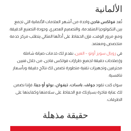
الألمانية
تُعد
فولكس فاجن
واحدة من أشهر العلامات الألمانية التي تجمع
بين التكنولوجيا المتقدمة، والتصميم العصري، وجودة التصنيع الدقيقة.
ومع مرور الوقت، فإن الحفاظ على أدائها المثالي يتطلب مركز خدمة
متخصص ومعتمد.
في
رويال سويز أوتو – العين
، نقدم لك خدمات صيانة شاملة
وإصلاحات دقيقة لجميع طرازات فولكس فاجن، من خلال فنيين
محترفين وتجهيزات تقنية متطورة تضمن لك نتائج دقيقة وبأسعار
تنافسية.
سواء كنت تقود
جولف، باسات، تيغوان، بولو أو جيتا
، فإننا نضمن
لك عناية فاخرة بسيارتك مع الحفاظ على سلامتها وكفاءتها على
الطرقات.
حقيقة مذهلة