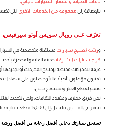
باقات الصيانة والضمان لسيارات باجاني.
بالإضافة إلى
مجموعة من الخدمات الأخرى
التي تضمن
تعرّف على رويال سويس أوتو سيرفيس، مر
و
رشة تصليح سيارات
مستقلة متخصصة في السيارات ال
كراج سيارات الشارقة
حديثة للغاية والمجهزة بأحدث ا
غرفة للمحركات مختصة بإصلاح المحركات أو تجديدها أو 
تقنيون مؤهلون تأهيلاً عالياً وحاصلون على شهادات مع
قسم لقطع الغيار ومستودع خاص.
نحن فريق محترف ومتعدد الثقافات، ونحن نتحدث لغتك
يتوفر في المخزون ما يصل إلى 15,000 قطعة غيار مختلفة.
تستحق سيارتك باغاني أفضل رعاية من أفضل ورشة 