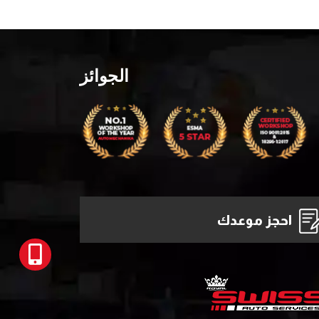
الجوائز
احجز موعدك