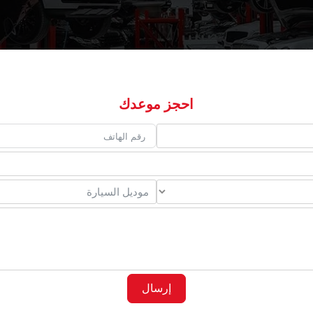
احجز موعدك
إرسال