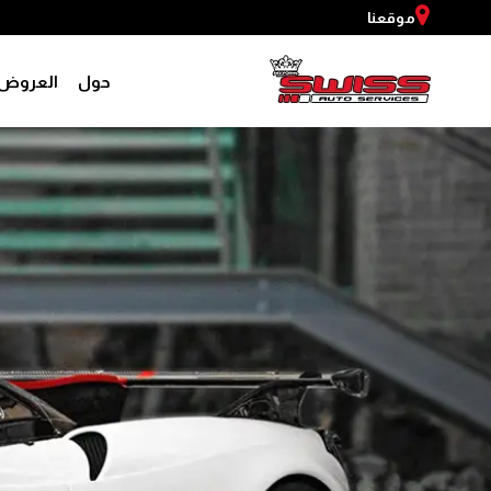
موقعنا
حول
العروض