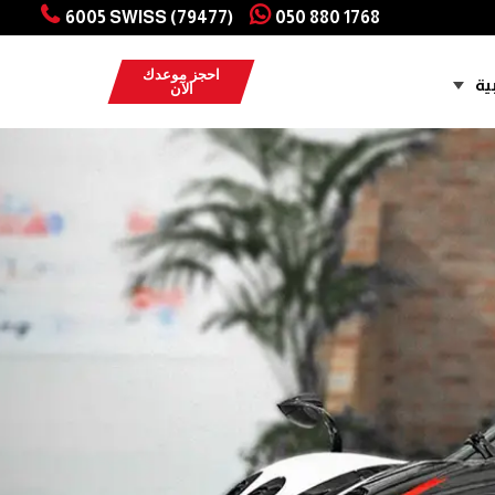
6005 SWISS (79477)
050 880 1768
احجز موعدك
ية
الآن