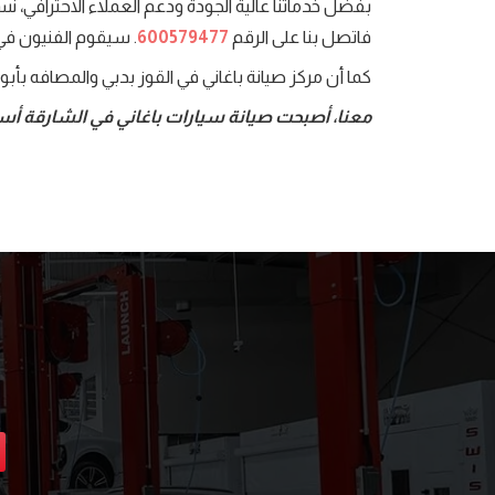
بفضل خدماتنا عالية الجودة ودعم العملاء الاحترافي، نسع
فاتصل بنا على الرقم
600579477
. سيقوم الفنيون في و
كما أن مركز صيانة باغاني في القوز بدبي والمصافه بأ
معنا، أصبحت صيانة سيارات باغاني في الشارقة 