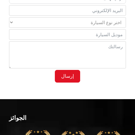
إرسال
الجوائز