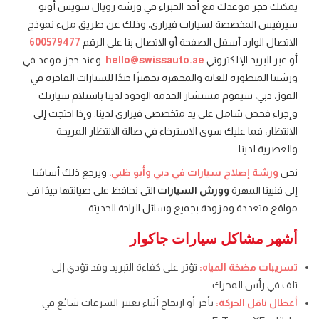
يمكنك حجز موعدك مع أحد الخبراء في ورشة رويال سويس أوتو
سيرفيس المخصصة لسيارات فيراري، وذلك عن طريق ملء نموذج
الاتصال الوارد أسفل الصفحة أو الاتصال بنا على الرقم
600579477
أو عبر البريد الإلكتروني
hello@swissauto.ae
. وعند حجز موعد في
ورشتنا المتطورة للغاية والمجهزة تجهيزًا جيدًا للسيارات الفاخرة في
القوز، دبي، سيقوم مستشار الخدمة الودود لدينا باستلام سيارتك
وإجراء فحص شامل على يد متخصصي فيراري لدينا. وإذا احتجت إلى
الانتظار، فما عليك سوى الاسترخاء في صالة الانتظار المريحة
والعصرية لدينا.
نحن
ورشة إصلاح سيارات في دبي وأبو ظبي
، ويرجع ذلك أساسًا
إلى فنيينا المهرة
وورش السيارات
التي نحافظ على صيانتها جيدًا في
مواقع متعددة ومزودة بجميع وسائل الراحة الحديثة.
أشهر مشاكل سيارات جاكوار
تسريبات مضخة المياه:
تؤثر على كفاءة التبريد وقد تؤدي إلى
تلف في رأس المحرك.
أعطال ناقل الحركة:
تأخر أو ارتجاج أثناء تغيير السرعات شائع في