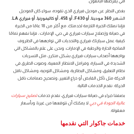
التي يفرضها البائعون.
بغض النظر عن موديل فيراري الذي تقوده، سواء كان الموديل
الشهير
360 مودينا، أو F430، أو 458، أو كاليفورنيا، أو فيراري LA
،
فإننا نمتلك الخبرة اللازمة لخدمتك. مع أكثر من 18 عامًا من الخبرة
في صيانة وإصلاح سيارات فيراري في دبي، الإمارات ، فإننا نفهم تمامًا
كيفية عمل سيارتك فيراري والتحديات التي تواجهها في الظروف
المناخية الحارة والرطبة في الإمارات. ونحن على علم بالمشاكل التي
يواجهها أصحاب سيارات فيراري بشكل متكرر، مثل التسربات
الشديدة في السيارة، وفرامل الانتظار المعيبة، وصوت الطرق في
نظام التعليق، ومشاكل البطارية، ومشاكل التوجيه، ومشاكل ناقل
الحركة مثل تآكل القابض أو ذراع التغيير، وتصحيح صمامات ناقل
الحركة. نقدم الخدمات التالية:
بصفتنا خبراء في صيانة سيارات فيراري، نقدم خدمات
تصليح سيارات
عالية الجودة في دبي
لا يمكنك أن تتوقعها من غيرنا، وبأسعار
معقولة.
خدمات جاكوار التي نقدمها