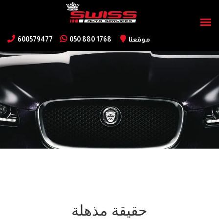
موقعنا
050 880 1768
600579477
حقيقة مذهلة