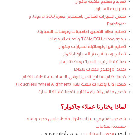
تجديد وتصليح ماكينة جاكوار.
تغير زيت السيارة.
فحص السيارات الشامل باستخدام أجهزة Jaguar SDD و
Pathfinder
تصليح نظام التعليق (جامبينات وبوشات السيارة).
برمجة وحدات ECU وTCM وتحديث البرمجيات
تصليح قير اوتوماتيك لسيارات جاكوار.
تصليح وصيانة رديتر السيارة لجاكوار.
صيانة نظام تبريد المحرك ومضخة الماء
تجديد أو إصلاح المحرك بالكامل
خدمة نظام المكابح: تبديل البواجي، الحساسات، تنظيف النظام
ضبط زوايا الإطارات بتقنية الليزر (Touchless Wheel Alignment)
فحص ما قبل الشراء + تقارير تفصيلية لحالة السيارة
لماذا يختارنا عملاء جاكوار؟
تخصص دقيق في سيارات جاكوار فقط، وليس مجرد ورشة
متعددة العلامات
أجهزة
فحص السيارات
وتشخيص أصلية معتمدة