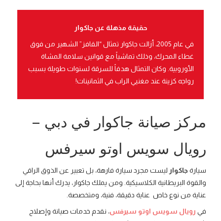
حقيقة مذهلة عن جاكوار
في عام 2005، أزالت جاكوار تمثال “القافز” الشهير من فوق
غطاء المحرك، وذلك تماشياً مع قوانين سلامة المشاة
الأوروبية. وكان التمثال هدفاً للسرقة لسنوات طويلة بسبب
رواجه كزينة عند مغنيي الراب في الثمانينات!
مركز صيانة جاكوار في دبي –
رويال سويس اوتو سيرفس
سيارة
جاكوار
ليست مجرد سيارة فارهة، بل تعبير عن الذوق الراقي
والقوة البريطانية الكلاسيكية. ومن يملك جاكوار، يدرك أنها بحاجة إلى
عناية من نوع خاص عناية دقيقة، فنية، ومتخصصة.
في
رويال سويس اوتو سيرفس
، نقدم خدمات صيانة وإصلاح