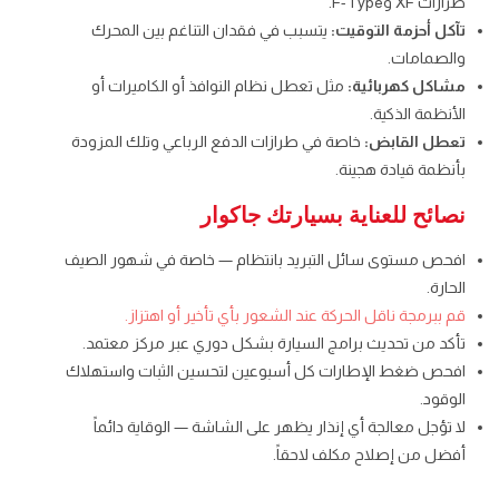
طرازات XF وF-Type.
تآكل أحزمة التوقيت:
يتسبب في فقدان التناغم بين المحرك
والصمامات.
مشاكل كهربائية:
مثل تعطل نظام النوافذ أو الكاميرات أو
الأنظمة الذكية.
تعطل القابض:
خاصة في طرازات الدفع الرباعي وتلك المزودة
بأنظمة قيادة هجينة.
نصائح للعناية بسيارتك جاكوار
افحص مستوى سائل التبريد بانتظام — خاصة في شهور الصيف
الحارة.
قم ببرمجة ناقل الحركة عند الشعور بأي تأخير أو اهتزاز.
تأكد من تحديث برامج السيارة بشكل دوري عبر مركز معتمد.
افحص ضغط الإطارات كل أسبوعين لتحسين الثبات واستهلاك
الوقود.
لا تؤجل معالجة أي إنذار يظهر على الشاشة — الوقاية دائماً
أفضل من إصلاح مكلف لاحقاً.