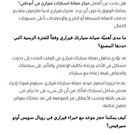
هل تبحث عن أفضل
مركز صيانة لسيارات فيراري في أبوظبي
؟
يمكنك الوثوق بنا دون أي تردد. فخبراء فيراري لدينا ملتزمون بتقديم
خدمات الصيانة البسيطة أو الكبرى والإصلاحات بأعلى مستويات
الكمال.
ما مدى أهميّة صيانة سيارتك فيراري وفقاً للفترة الزمنية التي
حددها المصنع؟
قد يؤدي تجاهل صيانة سيارتك فيراري في الوقت المحدد إلى حدوث
مشاكل في الأداء، وزيادة تكاليف الإصلاح، والتأثير على سلامتك،
وانخفاض قيمة إعادة بيع سيارتك.
عندما تزورنا لحضور موعد صيانة سيارتك فيراري، سيقوم فنيونا بإجراء
فحص شامل لسيارتك للتأكد من أن كل شيء على ما يرام، حتى
تشعر بالثقة وتتجنب الأعطال غير المتوقعة التي قد تفاجئك بفواتير
تصليح مكلفة.
كيف يمكننا حجز موعد مع خبراء فيراري في رويال سويس أوتو
سيرفيس؟