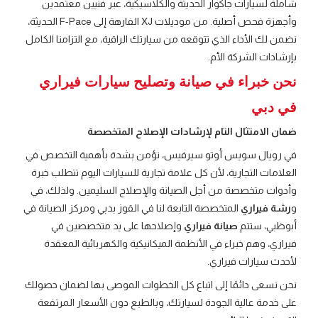
شاملة لسيارات جاكوار الحديثة والكلاسيكية، عبر فنيين معتمدين
وأجهزة فحص أصلية. من موديلات XJ الفارهة إلى F-Pace الحديثة،
نضمن لك الأداء الذي تتوقعه من سيارتك الراقية، مع التزامنا الكامل
بإرشادات الشركة الأم.
نحن خبراء في صيانة وتصليح سيارات فيراري
في دبي
ضمان الامتثال التام لإرشادات الإصلاح المتخصصة
في رويال سويس أوتو سيرفيس، نؤمن بشدة بأهمية التخصص في
العلامات التجارية، لأن كل علامة تجارية للسيارات اليوم تتطلب خبرة
وأدوات متخصصة من أجل الصيانة والإصلاح السليمين. ولذلك، في
و
رشة فيراري
المتخصصة التابعة لنا في القوز بدبي ومركز الصيانة في
أبوظبي، ستتم
صيانة فيراري
وإصلاحها على يد متخصصين في
فيراري، وهم خبراء في الأنظمة الميكانيكية والكهربائية المعقدة
لأحدث سيارات فيراري.
نحن نسعى دائمًا إلى اتباع كل الخطوات الموصى بها لضمان حصولك
على خدمة عالية الجودة لسيارتك، وبالطبع دون الأسعار المرتفعة