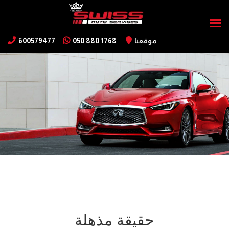
موقعنا
050 880 1768
600579477
حقيقة مذهلة