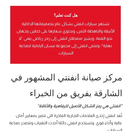
هل كنت تعلم؟
تشتهر سيارات انفنتي
بشكل عام بتصميماتها الداخلية
الأنيقة والباهظة الثمن، ويحتوي شعارها على خطين يتجهان
نحو القمة. ويشير مصطلح انفنتي
إلى رمز رياضي يعني ”لا
نهاية“؛ وتنتمي انفنتي
إلى مجموعة نيسان اليابانية لصناعة
السيارات.
مركز صيانة انفنتي
المشهور في
الشارقة بفريق من الخبراء
”انفنتي
هي رمز الشكل الأصيل للرفاهية والأناقة”
تُعد انفنتي
إحدى العلامات التجارية الفاخرة التي تتميز بمعايير أمان
عالية وأداء قوي. وتستخدم انفنتي
دائمًا أحدث التقنيات وتتصدر صناعة
السيارات.