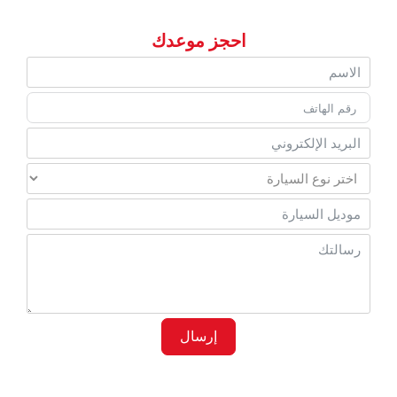
احجز موعدك
إرسال