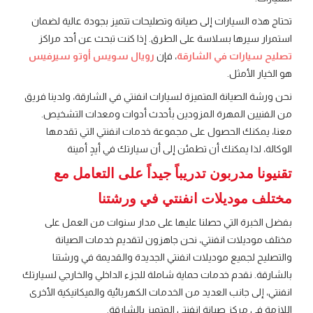
تحتاج هذه السيارات إلى صيانة وتصليحات تتميز بجودة عالية لضمان
استمرار سيرها بسلاسة على الطرق. إذا كنت تبحث عن أحد مراكز
تصليح سيارات في الشارقة
، فإن
رويال سويس أوتو سيرفيس
هو الخيار الأمثل.
نحن ورشة الصيانة المتميزة لسيارات انفنتي
في الشارقة، ولدينا فريق
من الفنيين المهرة المزودين بأحدث أدوات ومعدات التشخيص.
معنا، يمكنك الحصول على مجموعة خدمات انفنتي
التي تقدمها
الوكالة، لذا يمكنك أن تطمئن إلى أن سيارتك في أيدٍ أمينة
تقنيونا مدربون تدريباً جيداً على التعامل مع
مختلف موديلات انفنتي
في ورشتنا
بفضل الخبرة التي حصلنا عليها على مدار سنوات من العمل على
مختلف موديلات انفنتي
، نحن جاهزون لتقديم خدمات الصيانة
والتصليح لجميع موديلات انفنتي
الجديدة والقديمة في ورشتنا
بالشارقة. نقدم خدمات حماية شاملة للجزء الداخلي والخارجي لسيارتك
انفنتي
، إلى جانب العديد من الخدمات الكهربائية والميكانيكية الأخرى
اللازمة في مركز صيانة انفنتي
المتميز بالشارقة.