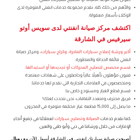
والأهم من ذلك كله، نقدم مجموعة خدمات انفنتي
المتوفرة لدى
الوكلاء بأسعار معقولة.
اكتشف مركز صيانة انفنتي
لدى سويس أوتو
سيرفيس في الشارقة
أكبر ورشة إصلاح سيارات الفاخرة، وكراج سيارات
، ومركز صيانة
انفنتي
فائقة الحداثة والمتطورة.
قسم مخصص لتصليح المحركات أو تجديدها أو استبدالها
.
فنيون مؤهلون تأهيلاً عالياً وحاصلون على شهادات معتمدة
ومتخصصون في العلامات التجارية التي نقدم لها خدماتنا.
قسم قطع الغيار ومستودع خاص بنا.
فريق محترف ومتعدد الثقافات، نحن نتحدث لغتك!
ما يصل إلى 15,000 قطعة غيار مختلفة متوفرة في المخزون.
كما نقدم خدمات
الصيانة وتصليح سيارات
لعملائنا في جميع أنحاء
الإمارات من خلال ورشاتنا في دبي وأبو ظبي والعين.
أصبحت صيانة سيارتك انفنتي
في الشارقة أسهل الآن مع
رويال