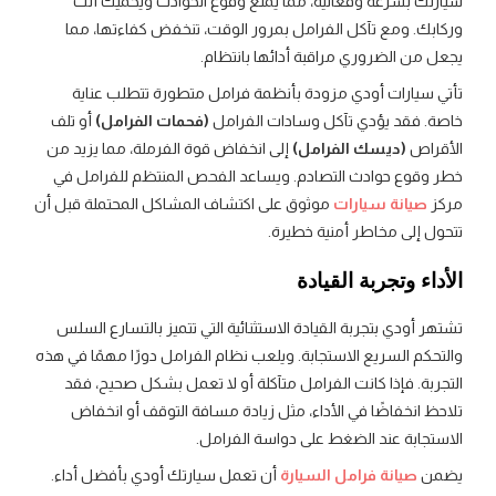
سيارتك بسرعة وفعالية، مما يمنع وقوع الحوادث ويحميك أنت
وركابك. ومع تآكل الفرامل بمرور الوقت، تنخفض كفاءتها، مما
يجعل من الضروري مراقبة أدائها بانتظام.
تأتي سيارات أودي مزودة بأنظمة فرامل متطورة تتطلب عناية
خاصة. فقد يؤدي تآكل وسادات الفرامل
(فحمات الفرامل)
أو تلف
الأقراص
(ديسك الفرامل)
إلى انخفاض قوة الفرملة، مما يزيد من
خطر وقوع حوادث التصادم. ويساعد الفحص المنتظم للفرامل في
مركز
صيانة سيارات
موثوق على اكتشاف المشاكل المحتملة قبل أن
تتحول إلى مخاطر أمنية خطيرة.
الأداء وتجربة القيادة
تشتهر أودي بتجربة القيادة الاستثنائية التي تتميز بالتسارع السلس
والتحكم السريع الاستجابة. ويلعب نظام الفرامل دورًا مهمًا في هذه
التجربة. فإذا كانت الفرامل متآكلة أو لا تعمل بشكل صحيح، فقد
تلاحظ انخفاضًا في الأداء، مثل زيادة مسافة التوقف أو انخفاض
الاستجابة عند الضغط على دواسة الفرامل.
يضمن
صيانة فرامل السيارة
أن تعمل سيارتك أودي بأفضل أداء.