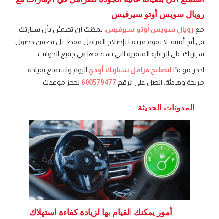
رويال سويس أوتو سيرفيس
مع
رويال سويس أوتو سيرفيس
، يمكنك أن تطمئن بأن سيارتك
في أيدٍ أمينة. لا يقوم فريقنا بإصلاح الفرامل فقط، بل يضمن حصول
سيارتك على الرعاية المتميزة التي تستحقها في جميع الجوانب.
احجز موعدًا
لتصليح فرامل سيارتك أودي
اليوم واستمتع بقيادة
مريحة وهادئة. اتصل على الرقم
600579477
لحجز موعدك.
المدونات الحديثة
أمور يمكنك القيام بها لزيادة كفاءة استهلاك