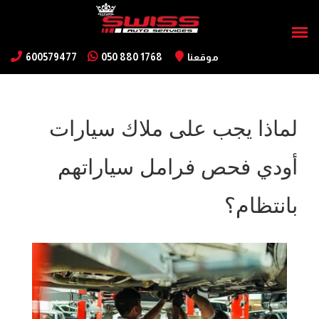
موقعنا
050 880 1768
600579477
لماذا يجب على ملاك سيارات
أودي فحص فرامل سياراتهم
بانتظام؟