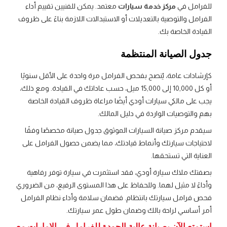
للفرامل في
مركز خدمة سيارات
معتمد. يمكن للفنيين تقييم أداء
الفرامل والتوصية بالتعديلات أو الاستبدالات اللازمة بناءً على ظروف
القيادة الخاصة بك.
جدول الصيانة المنتظمة
كإرشادات عامة، يُنصح بفحص الفرامل مرة واحدة على الأقل سنويًا
أو كل 10,000 إلى 15,000 ميل، حسب عاداتك في القيادة. ومع ذلك،
يجب على مالكي سيارات أودي أيضًا مراعاة ظروف القيادة الخاصة
بهم والتوصيات الواردة في دليل المالك.
سيقدم مركز صيانة السيارات الموثوق جدول صيانة مخصصًا وفقًا
لاحتياجات سيارتك وأنماط قيادتك، مما يضمن حصول الفرامل على
العناية التي تستحقها.
بصفتك ملاك سيارة أودي، فقد استثمرت في سيارة توفر رفاهية
وأداءً لا مثيل لهما. وللحفاظ على هذا المستوى الرفيع، من الضروري
فحص فرامل سيارتك بانتظام. فضمان سلامة وأداء نظام الفرامل
أمر أساسي لراحة بالك وضمان طول عمر سيارتك.
استمتع الآن بصيانة عالية الجودة للفرامل في الإمارات مع