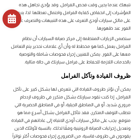
تنبهك عندما يحين وقت فحص الفرامل. وقد يؤدي تجاهل هذه
المؤشرات إلى انخفاض كفاءة الفرامل واحتمال تعطلها. لذا، ينبغي
على مالكي سيارات آودي التعرف على هذه التنبيهات والتصرف على
الفور عند ظهورها.
ستضمن الزيارات المنتظمة إلى مركز صيانة السيارات أن نظام
الفرامل يعمل كما هو مخطط له وأن أي علامات تحذير يتم التعامل
معها على الفور. يمكن للفنيين إجراء فحوصات شاملة والتوصية
بالخدمات اللازمة للحفاظ على فرامل سيارتك في حالة مثالية.
ظروف القيادة وتآكل الفرامل
يمكن أن تؤثر ظروف القيادة التي تتعرض لها بشكل كبير على تآكل
الفرامل. إذا كنت تقود سيارتك بشكل متكرر في ظروف ازدحام
مروري شديد، أو في المناطق الجبلية، أو في المناطق الحضرية التي
تتطلب التوقف المتكرر، فقد تتآكل الفرامل بشكل أسرع مما هو
متوقع. يجب على مالكي سيارات أودي الانتباه إلى عاداتهم في القيادة
وتعديل إجراءات الصيانة الروتينية وفقًا لذلك. بالنسبة لأولئك الذين
يقودون في ظروف قاسية، من الضروري إجراء فحوصات أكثر تواتراً