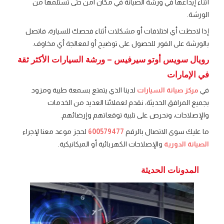
أثناء إيداعها في ورشة الصيانة في مكان آمن حتى تستلمها من
الورشة.
إذا لاحظت أي اختلافات أو مشكلات أثناء فحصك للسيارة، فاتصل
بالورشة على الفور للحصول على توضيح أو لمعالجة أي مخاوف.
رويال سويس أوتو سيرفيس – ورشة السيارات الأكثر ثقة
في الإمارات
في
مركز صيانة السيارات
لدينا الذي يتمتع بسمعة طيبة ومزود
بجميع المرافق الحديثة، نقدم لعملائنا العديد من الخدمات
والإصلاحات، ونحرص على تلبية توقعاتهم وإرضائهم.
ما عليك سوى الاتصال بالرقم
600579477
لحجز موعد معنا لإجراء
الصيانة الدورية
والإصلاحات الكهربائية أو الميكانيكية.
المدونات الحديثة