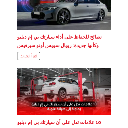
نصائح للحفاظ على أداء سيارتك بي إم دبليو
وكأنها جديدة: رويال سويس أوتو سيرفيس
اقرأ المزيد
10 علامات تدل على أن سيارتك بي إم دبليو