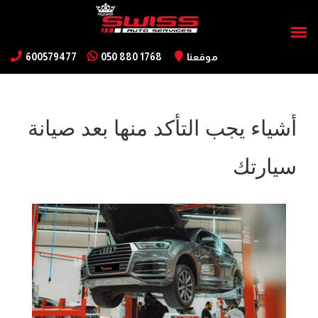
موقعنا
050 880 1768
600579477
أشياء يجب التأكد منها بعد صيانة
سيارتك