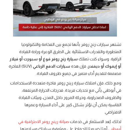
تشتهر سيارات رنج روفر بأنها تجمع بين الفخامة والتكنولوجيا
المتطورة والقدرات الاستثنائية على الطرق الوعرة وراحة القيادة
الراقية. وسواء كنت تمتلك
سيارة رنج روفر فوغ أو سبورت أو فيلار
أو إيفوك أو ديفندر
، فإن هذه
سيارات الدفع الرباعي
(SUV) الفاخرة
مصممة لتقديم أداء متميز في جميع ظروف القيادة.
ومع ذلك، فإن امتلاك سيارة رينج روفر فاخرة متعددة الاستخدامات
في أبوظبي يأتي مع تحديات فريدة. فدرجات الحرارة المرتفعة،
والظروف الصحراوية، وحركة المرور داخل المدن، وبيئات القيادة
القاسية يمكن أن تؤثر بشكل كبير على أداء السيارة وعمرها
الافتراضي.
لذلك، يُعد الاستثمار في خدمات
صيانة رينج روفر الاحترافية في
أبوظبي
أمرًا ضروريًا للحفاظ على موثوقية سيارتك وسلامتها