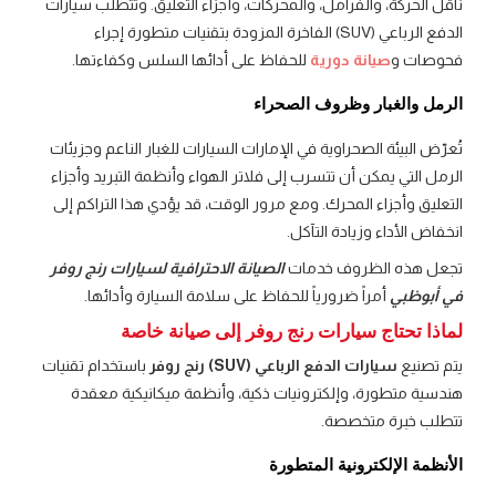
ناقل الحركة، والفرامل، والمحركات، وأجزاء التعليق. وتتطلب سيارات
الدفع الرباعي (SUV) الفاخرة المزودة بتقنيات متطورة إجراء
فحوصات و
صيانة دورية
للحفاظ على أدائها السلس وكفاءتها.
الرمل والغبار وظروف الصحراء
تُعرّض البيئة الصحراوية في الإمارات السيارات للغبار الناعم وجزيئات
الرمل التي يمكن أن تتسرب إلى فلاتر الهواء وأنظمة التبريد وأجزاء
التعليق وأجزاء المحرك. ومع مرور الوقت، قد يؤدي هذا التراكم إلى
انخفاض الأداء وزيادة التآكل.
تجعل هذه الظروف خدمات
الصيانة الاحترافية لسيارات رنج روفر
في أبوظبي
أمراً ضرورياً للحفاظ على سلامة السيارة وأدائها.
لماذا تحتاج سيارات رنج روفر إلى صيانة خاصة
يتم تصنيع
سيارات الدفع الرباعي (SUV) رنج روفر
باستخدام تقنيات
هندسية متطورة، وإلكترونيات ذكية، وأنظمة ميكانيكية معقدة
تتطلب خبرة متخصصة.
الأنظمة الإلكترونية المتطورة