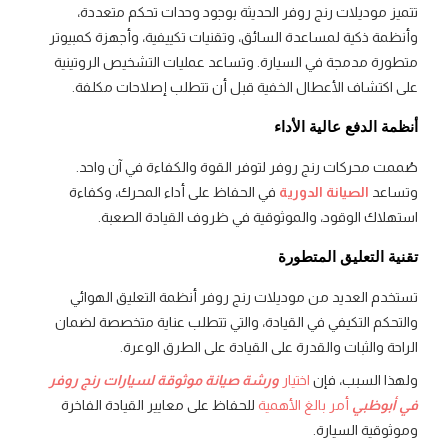
تتميز موديلات رنج روفر الحديثة بوجود وحدات تحكم متعددة،
وأنظمة ذكية لمساعدة السائق، وتقنيات تكييفية، وأجهزة كمبيوتر
متطورة مدمجة في السيارة. وتساعد عمليات التشخيص الروتينية
على اكتشاف الأعطال الخفية قبل أن تتطلب إصلاحات مكلفة.
أنظمة الدفع عالية الأداء
صُممت محركات رنج روفر لتوفر القوة والكفاءة في آن واحد.
وتساعد
الصيانة الدورية
في الحفاظ على أداء المحرك، وكفاءة
استهلاك الوقود، والموثوقية في ظروف القيادة الصعبة.
تقنية التعليق المتطورة
تستخدم العديد من موديلات رنج روفر أنظمة التعليق الهوائي
والتحكم التكيفي في القيادة، والتي تتطلب عناية متخصصة لضمان
الراحة والثبات والقدرة على القيادة على الطرق الوعرة.
ولهذا السبب، فإن
اختيار
ورشة صيانة موثوقة لسيارات رنج روفر
في أبوظبي
أمر بالغ الأهمية
للحفاظ على معايير القيادة الفاخرة
وموثوقية السيارة.