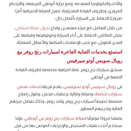
والأداء والتكنولوجيا المتقدمة. ومع حرارة أبوظبي المرتفعة، والازدحام
المروري، وظروف القيادة الصحراوية، تصبح الصيانة الاحترافية أمرًا
ضروريًا للحفاظ على السيارة بأفضل حال.
من خلال التعامل مع خبراء معتمدين واتباع
جدول صيانة استباقي
،
يمكن للمالكين الحفاظ على أداء السيارة وموثوقيتها وقيمتها على
المدى الطويل، مع تجنب الإصلاحات المكلفة والأعطال المفاجئة.
استمتع بخدمات العناية الفاخرة لسيارات رنج روفر مع
رويال سويس أوتو سيرفيس
تستحق سيارتك رنج روفر عناية احترافية مخصصة لظروف القيادة
الصعبة في أبوظبي.
في
رويال سويس أوتو سيرفيس
، يقدم فريقنا
خدمات فحص
سيارات شاملة
، وصيانة وقائية، وعمليات فحص، وحلول إصلاح
مصممة خصيصاً لسيارات رنج روفر ولاند روفر، وذلك بفضل خبرتهم
العالية وتدريبهم المتطور.
بصفتنا مزودًا موثوقًا
لصيانة سيارات رنج روفر في أبوظبي
، فإننا
نستخدم أحدث تقنيات التشخيص والإجراءات الموصى بها من قبل