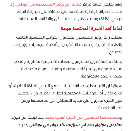
وهنا تظهر أهمية مراكز
صيانة رنج روفر المتخصصة في أبوظبي
، إذ
تساعد الصيانة الوقائية المنتظمة على الحفاظ على سيارتك الدفع
الرباعي (SUV) وتجنب الكثير من المشاكل والتكاليف المستقبلية.
لماذا تُعد الخبرة المختصة مهمة
تتطلب رانج روفر مهندسين يفهمون الجوانب الهندسية الخاصة
بالعلامة التجارية، وعمليات التشخيص، وأنظمة البرمجيات، وإجراءات
الإصلاح.
يستخدم المختصون المحترفون معدات تشخيصية متطورة وقطع
غيار معتمدة من الشركات المصنعة وتقنيات صيانة متخصصة
لضمان الدقة والموثوقية.
سواءً كان الأمر يتعلق بصيانة سيارات الدفع الرباعي (SUV) الفاخرة، أو
عالية الأداء، أو الموديلات المخصصة للطرق الوعرة، فإن المهنيين
ذوي الخبرة قادرون على تحديد المشاكل التي قد تغفلها ورش
الصيانة العادية.
و
يكتسب هذا المستوى من الخبرة أهمية خاصة
عند البحث عن
خبراء
محترفين موثوق بهم في سيارات لاند روفر في أبوظبي
لإجراء