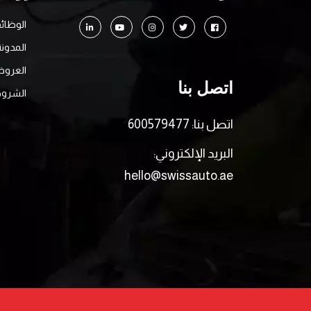
الوظائ
المدونة
العرو
اتصل بنا
الشروط
اتصل بنا: 600579477
البريد الإلكتروني:
hello@swissauto.ae