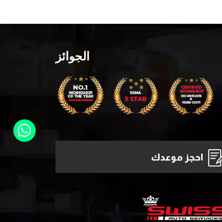
الجوائز
احجز موعدك