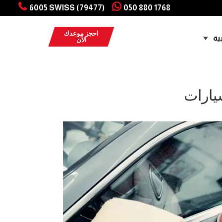
6005 SWISS (79477)
050 880 1768
احجز موعدك
ية
الآن
يارات