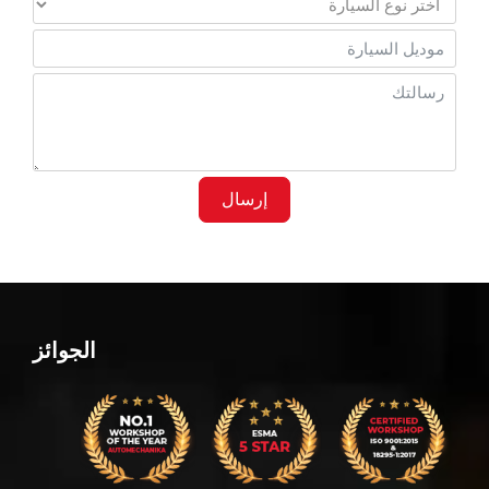
إرسال
الجوائز