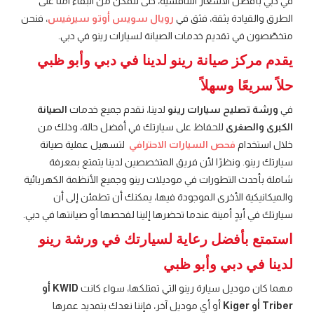
في دبي بأفضل الأسعار التنافسية، حتى تتمكن من البقاء آمنًا على
الطرق والقيادة بثقة، فثق في
رويال سويس أوتو سيرفيس
، فنحن
متخصّصون في تقديم خدمات الصيانة لسيارات رينو في دبي.
يقدم مركز صيانة رينو لدينا في دبي وأبو ظبي
حلاً سريعًا وسهلاً
في
ورشة تصليح سيارات رينو
لدينا، نقدم جميع خدمات
الصيانة
الكبرى والصغرى
للحفاظ على سيارتك في أفضل حالة، وذلك من
خلال استخدام
فحص السيارات الاحترافي
لتسهيل عملية صيانة
سيارتك رينو. ونظرًا لأن فريق المتخصصين لدينا يتمتع بمعرفة
شاملة بأحدث التطورات في موديلات رينو وجميع الأنظمة الكهربائية
والميكانيكية الأخرى الموجودة فيها، يمكنك أن تطمئن إلى أن
سيارتك في أيدٍ أمينة عندما تحضرها إلينا لفحصها أو صيانتها في دبي.
استمتع بأفضل رعاية لسيارتك في ورشة رينو
لدينا في دبي وأبو ظبي
مهما كان موديل سيارة رينو التي تمتلكها، سواء كانت
KWID أو
Triber أو Kiger
أو أي موديل آخر، فإننا نعدك بتمديد عمرها