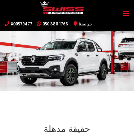
موقعنا
050 880 1768
600579477
حقيقة مذهلة