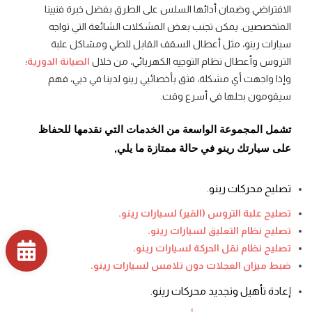
الافتراضي وضمان أدائها السلس على الطرق بفضل خبرة فنيينا
المتخصصين. يمكن تجنب بعض المشكلات الشائعة التي تواجه
سيارات رينو، مثل أعطال السقف القابل للطي ومشاكل علبة
التروس وأعطال نظام التوجيه الكهربائي، من خلال
الصيانة الدورية
؛
وإذا واجهت أي مشكلة، فثق بأخصائيي رينو لدينا في دبي، فهم
سيقومون بحلها في أسرع وقت.
تشمل المجموعة الواسعة من الخدمات التي نقدمها للحفاظ
على سيارتك رينو في حالة ممتازة ما يلي,
تصليح محركات رينو.
تصليح علبة التروس (القير) لسيارات رينو.
تصليح نظام التعليق لسيارات رينو.
تصليح نظام نقل الحركة لسيارات رينو.
ضبط ميزان العجلات دون تلامس لسيارات رينو.
إعادة تأهيل وتجديد محركات رينو.