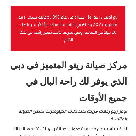
باع لويس رينو أول سيارة في عام 1899، وكانت تُسمى رينو
فويتورت 1CV، وذلك في ليلة عيد الميلاد. وتُقدَّر سرعتها بـ
20 ميلًا في الساعة، وهي سرعة كانت تُعتبر رائعة في تلك
الأيام.
مركز صيانة رينو المتميز في دبي
الذي يوفر لك راحة البال في
جميع الأوقات
توفر رينو رحلات مريحة تمتد لآلاف الكيلومترات بفضل الصيانة
المناسبة
إذا كنت تبحث عن مجموعة
خدمات صيانة رينو
التي تقدمها الوكالة